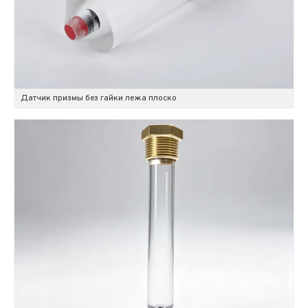
Датчик призмы без гайки лежа плоско