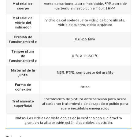
Material del
Acero de carbono, acero inoxidable, FRP, acero de
cuerpo
carbono alineado con el flúor, FRPP
Material del
Vidrio de cal sodada, alto vidrio de borosilicate,
vidrio del
vidrio de cuarzo, vidrio orgánico
indicador
Presión de
0.6-2.5 MPa
funcionamiento
Temperatura
de
0 °C a + 550 °C
funcionamiento
Material de la
NBR, PTFE, compuesto del grafito
junta
Forma de
Brida
conexión
Tratamiento de pintura anticorrosión para acero
Tratamiento
al carbono; tratamiento de decapado o pulido para
superficial
acero inoxidable ennegrecido
Notas
: Los vidrios de vista dobles de la ventana con el diámetro
grande y la alta presión están disponibles a petición.